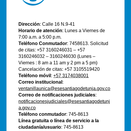
E.S.E Santiago de Tunja
Dirección
: Calle 16 N.9-41
Horario de atención
: Lunes a Viernes de
7:00 a.m. a 5:00 p.m.
Teléfono Conmutador
: 7458613. Solicitud
de citas: +57 3160246031 – +57
3160246032 – 3160246030 (Lunes –
Viernes : 8 am a 11 am y 2 pm a 5 pm)
Cancelación de citas: +57 3105519420
Teléfono móvil
:
+57 3174038001
Correo institucional
:
ventanillaunica@esesantiagodetunja.gov.co
Correo de notificaciones judiciales
:
notificacionesjudiciales@esesantiagodetunj
a.gov.co
Teléfono conmutador
: 745-8613
Línea gratuita o línea de servicio a la
ciudadanía/usuario
: 745-8613