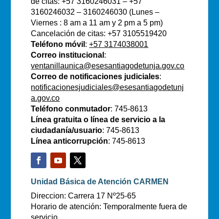
de citas: +57 3160246031 – +57
3160246032 – 3160246030 (Lunes –
Viernes : 8 am a 11 am y 2 pm a 5 pm)
Cancelación de citas: +57 3105519420
Teléfono móvil
:
+57 3174038001
Correo institucional
:
ventanillaunica@esesantiagodetunja.gov.co
Correo de notificaciones judiciales
:
notificacionesjudiciales@esesantiagodetunj
a.gov.co
Teléfono conmutador
: 745-8613
Línea gratuita o línea de servicio a la
ciudadanía/usuario
: 745-8613
Línea anticorrupción
: 745-8613
Unidad Básica de Atención CARMEN
Direccion: Carrera 17 Nº25-65
Horario de atención: Temporalmente fuera de
servicio.