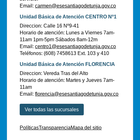
Email:
carmen@esesantiagodetunja.gov.co
Unidad Básica de Atención CENTRO Nº1
Direccion: Calle 16 Nº9-41
Horario de atención: Lunes a Viernes 7am-
11am 1pm-5pm Sábados 8am-12m
Email:
centro1@esesantiagodetunja.gov.co
Teléfonos: (608) 7458613 Ext. 103 y 410
Unidad Básica de Atención FLORENCIA
Direccion: Vereda Tras del Alto
Horario de atención: Martes y Jueves 7am-
11am
Email:
florencia@esesantiagodetunja.gov.co
Ver todas las sucursales
Políticas
Transparencia
Mapa del sitio