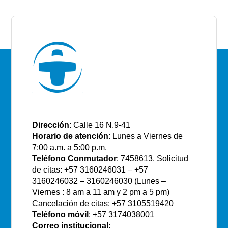
E.S.E Santiago de Tunja
Dirección
: Calle 16 N.9-41
Horario de atención
: Lunes a Viernes de
7:00 a.m. a 5:00 p.m.
Teléfono Conmutador
: 7458613. Solicitud
de citas: +57 3160246031 – +57
3160246032 – 3160246030 (Lunes –
Viernes : 8 am a 11 am y 2 pm a 5 pm)
Cancelación de citas: +57 3105519420
Teléfono móvil
:
+57 3174038001
Correo institucional
: