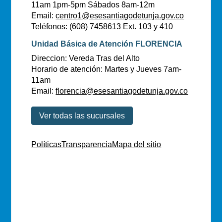
11am 1pm-5pm Sábados 8am-12m
Email:
centro1@esesantiagodetunja.gov.co
Teléfonos: (608) 7458613 Ext. 103 y 410
Unidad Básica de Atención FLORENCIA
Direccion: Vereda Tras del Alto
Horario de atención: Martes y Jueves 7am-
11am
Email:
florencia@esesantiagodetunja.gov.co
Ver todas las sucursales
Políticas
Transparencia
Mapa del sitio