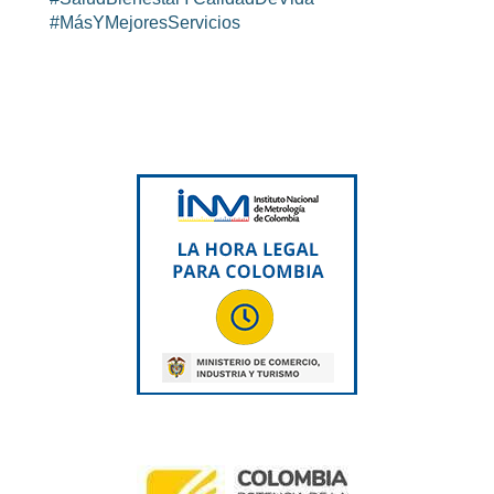
#MásYMejoresServicios