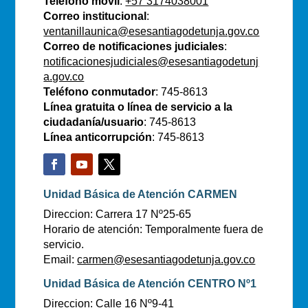
Teléfono móvil
:
+57 3174038001
Correo institucional
:
ventanillaunica@esesantiagodetunja.gov.co
Correo de notificaciones judiciales
:
notificacionesjudiciales@esesantiagodetunj
a.gov.co
Teléfono conmutador
: 745-8613
Línea gratuita o línea de servicio a la
ciudadanía/usuario
: 745-8613
Línea anticorrupción
: 745-8613
Unidad Básica de Atención CARMEN
Direccion: Carrera 17 Nº25-65
Horario de atención: Temporalmente fuera de
servicio.
Email:
carmen@esesantiagodetunja.gov.co
Unidad Básica de Atención CENTRO Nº1
Direccion: Calle 16 Nº9-41