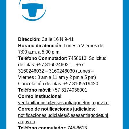
E.S.E Santiago de Tunja
Dirección
: Calle 16 N.9-41
Horario de atención
: Lunes a Viernes de
7:00 a.m. a 5:00 p.m.
Teléfono Conmutador
: 7458613. Solicitud
de citas: +57 3160246031 – +57
3160246032 – 3160246030 (Lunes –
Viernes : 8 am a 11 am y 2 pm a 5 pm)
Cancelación de citas: +57 3105519420
Teléfono móvil
:
+57 3174038001
Correo institucional
:
ventanillaunica@esesantiagodetunja.gov.co
Correo de notificaciones judiciales
:
notificacionesjudiciales@esesantiagodetunj
a.gov.co
Teléfono conmutador
: 745-8613