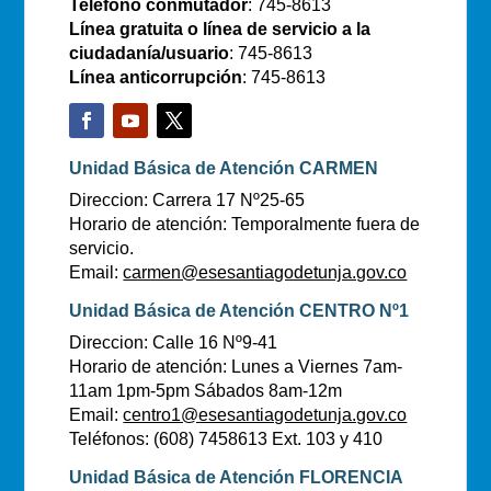
Teléfono conmutador
: 745-8613
Línea gratuita o línea de servicio a la
ciudadanía/usuario
: 745-8613
Línea anticorrupción
: 745-8613
Unidad Básica de Atención CARMEN
Direccion: Carrera 17 Nº25-65
Horario de atención: Temporalmente fuera de
servicio.
Email:
carmen@esesantiagodetunja.gov.co
Unidad Básica de Atención CENTRO Nº1
Direccion: Calle 16 Nº9-41
Horario de atención: Lunes a Viernes 7am-
11am 1pm-5pm Sábados 8am-12m
Email:
centro1@esesantiagodetunja.gov.co
Teléfonos: (608) 7458613 Ext. 103 y 410
Unidad Básica de Atención FLORENCIA