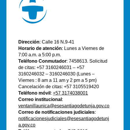
E.S.E Santiago de Tunja
Dirección
: Calle 16 N.9-41
Horario de atención
: Lunes a Viernes de
7:00 a.m. a 5:00 p.m.
Teléfono Conmutador
: 7458613. Solicitud
de citas: +57 3160246031 – +57
3160246032 – 3160246030 (Lunes –
Viernes : 8 am a 11 am y 2 pm a 5 pm)
Cancelación de citas: +57 3105519420
Teléfono móvil
:
+57 3174038001
Correo institucional
:
ventanillaunica@esesantiagodetunja.gov.co
Correo de notificaciones judiciales
:
notificacionesjudiciales@esesantiagodetunj
a.gov.co