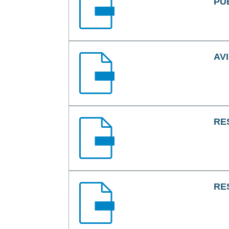
PÚ
AV
RE
RE