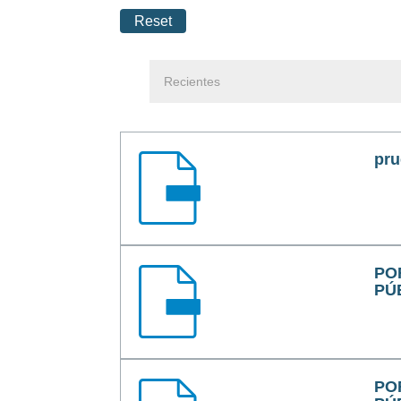
Reset
pr
PO
PÚ
PO