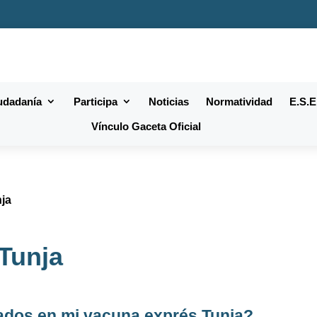
iudadanía
Participa
Noticias
Normatividad
E.S.E
Vínculo Gaceta Oficial
nja
Tunja
ados en
mi vacuna exprés Tunja
?