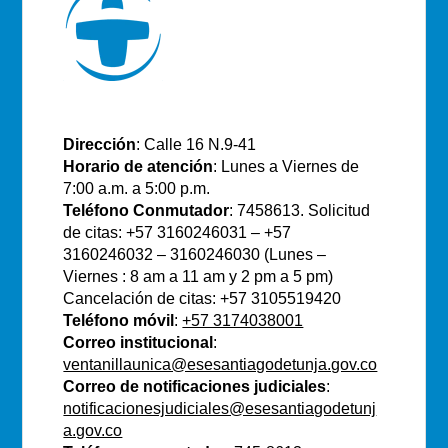
E.S.E Santiago de Tunja
Dirección
: Calle 16 N.9-41
Horario de atención
: Lunes a Viernes de
7:00 a.m. a 5:00 p.m.
Teléfono Conmutador
: 7458613. Solicitud
de citas: +57 3160246031 – +57
3160246032 – 3160246030 (Lunes –
Viernes : 8 am a 11 am y 2 pm a 5 pm)
Cancelación de citas: +57 3105519420
Teléfono móvil
:
+57 3174038001
Correo institucional
:
ventanillaunica@esesantiagodetunja.gov.co
Correo de notificaciones judiciales
:
notificacionesjudiciales@esesantiagodetunj
a.gov.co