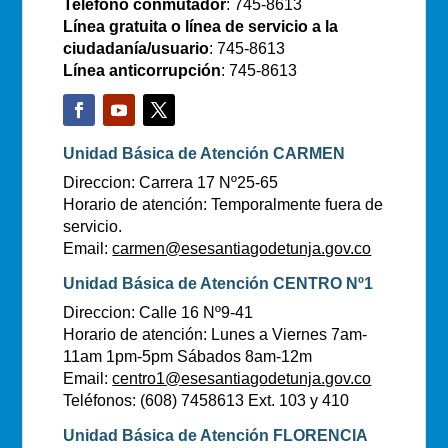
Teléfono conmutador
: 745-8613
Línea gratuita o línea de servicio a la
ciudadanía/usuario
: 745-8613
Línea anticorrupción
: 745-8613
Unidad Básica de Atención CARMEN
Direccion: Carrera 17 Nº25-65
Horario de atención: Temporalmente fuera de
servicio.
Email:
carmen@esesantiagodetunja.gov.co
Unidad Básica de Atención CENTRO Nº1
Direccion: Calle 16 Nº9-41
Horario de atención: Lunes a Viernes 7am-
11am 1pm-5pm Sábados 8am-12m
Email:
centro1@esesantiagodetunja.gov.co
Teléfonos: (608) 7458613 Ext. 103 y 410
Unidad Básica de Atención FLORENCIA