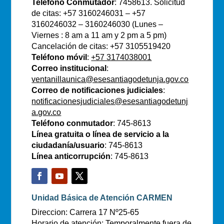
Teléfono Conmutador
: 7458613. Solicitud
de citas: +57 3160246031 – +57
3160246032 – 3160246030 (Lunes –
Viernes : 8 am a 11 am y 2 pm a 5 pm)
Cancelación de citas: +57 3105519420
Teléfono móvil
:
+57 3174038001
Correo institucional
:
ventanillaunica@esesantiagodetunja.gov.co
Correo de notificaciones judiciales
:
notificacionesjudiciales@esesantiagodetunj
a.gov.co
Teléfono conmutador
: 745-8613
Línea gratuita o línea de servicio a la
ciudadanía/usuario
: 745-8613
Línea anticorrupción
: 745-8613
Unidad Básica de Atención CARMEN
Direccion: Carrera 17 Nº25-65
Horario de atención: Temporalmente fuera de