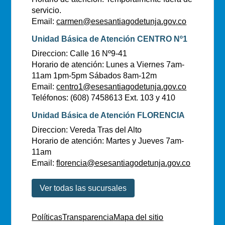
servicio.
Email:
carmen@esesantiagodetunja.gov.co
Unidad Básica de Atención CENTRO Nº1
Direccion: Calle 16 Nº9-41
Horario de atención: Lunes a Viernes 7am-
11am 1pm-5pm Sábados 8am-12m
Email:
centro1@esesantiagodetunja.gov.co
Teléfonos: (608) 7458613 Ext. 103 y 410
Unidad Básica de Atención FLORENCIA
Direccion: Vereda Tras del Alto
Horario de atención: Martes y Jueves 7am-
11am
Email:
florencia@esesantiagodetunja.gov.co
Ver todas las sucursales
Políticas
Transparencia
Mapa del sitio