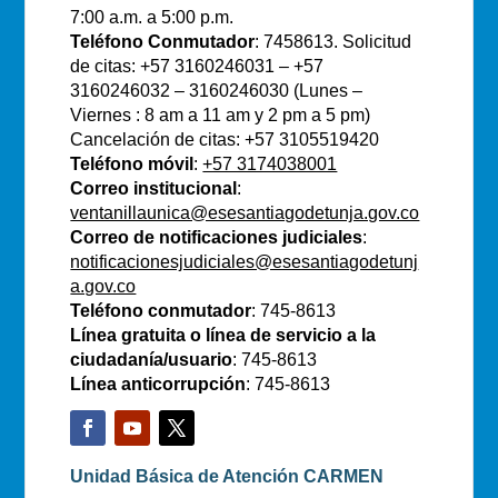
7:00 a.m. a 5:00 p.m.
Teléfono Conmutador
: 7458613. Solicitud
de citas: +57 3160246031 – +57
3160246032 – 3160246030 (Lunes –
Viernes : 8 am a 11 am y 2 pm a 5 pm)
Cancelación de citas: +57 3105519420
Teléfono móvil
:
+57 3174038001
Correo institucional
:
ventanillaunica@esesantiagodetunja.gov.co
Correo de notificaciones judiciales
:
notificacionesjudiciales@esesantiagodetunj
a.gov.co
Teléfono conmutador
: 745-8613
Línea gratuita o línea de servicio a la
ciudadanía/usuario
: 745-8613
Línea anticorrupción
: 745-8613
Unidad Básica de Atención CARMEN