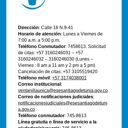
E.S.E Santiago de Tunja
Dirección
: Calle 16 N.9-41
Horario de atención
: Lunes a Viernes de
7:00 a.m. a 5:00 p.m.
Teléfono Conmutador
: 7458613. Solicitud
de citas: +57 3160246031 – +57
3160246032 – 3160246030 (Lunes –
Viernes : 8 am a 11 am y 2 pm a 5 pm)
Cancelación de citas: +57 3105519420
Teléfono móvil
:
+57 3174038001
Correo institucional
:
ventanillaunica@esesantiagodetunja.gov.co
Correo de notificaciones judiciales
:
notificacionesjudiciales@esesantiagodetunj
a.gov.co
Teléfono conmutador
: 745-8613
Línea gratuita o línea de servicio a la