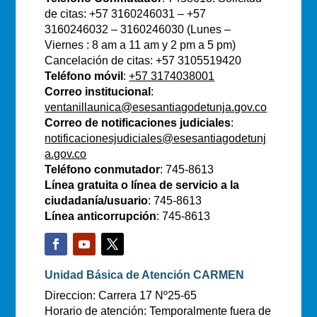
de citas: +57 3160246031 – +57
3160246032 – 3160246030 (Lunes –
Viernes : 8 am a 11 am y 2 pm a 5 pm)
Cancelación de citas: +57 3105519420
Teléfono móvil
:
+57 3174038001
Correo institucional
:
ventanillaunica@esesantiagodetunja.gov.co
Correo de notificaciones judiciales
:
notificacionesjudiciales@esesantiagodetunj
a.gov.co
Teléfono conmutador
: 745-8613
Línea gratuita o línea de servicio a la
ciudadanía/usuario
: 745-8613
Línea anticorrupción
: 745-8613
Unidad Básica de Atención CARMEN
Direccion: Carrera 17 Nº25-65
Horario de atención: Temporalmente fuera de