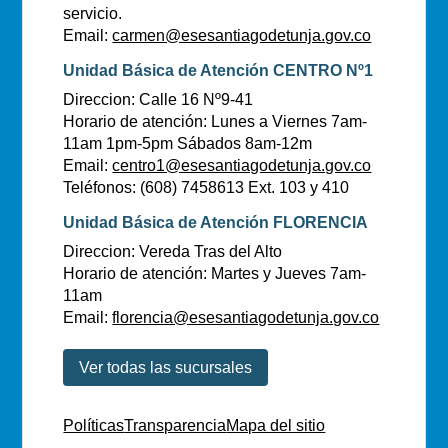
servicio.
Email:
carmen@esesantiagodetunja.gov.co
Unidad Básica de Atención CENTRO Nº1
Direccion: Calle 16 Nº9-41
Horario de atención: Lunes a Viernes 7am-
11am 1pm-5pm Sábados 8am-12m
Email:
centro1@esesantiagodetunja.gov.co
Teléfonos: (608) 7458613 Ext. 103 y 410
Unidad Básica de Atención FLORENCIA
Direccion: Vereda Tras del Alto
Horario de atención: Martes y Jueves 7am-
11am
Email:
florencia@esesantiagodetunja.gov.co
Ver todas las sucursales
Políticas
Transparencia
Mapa del sitio