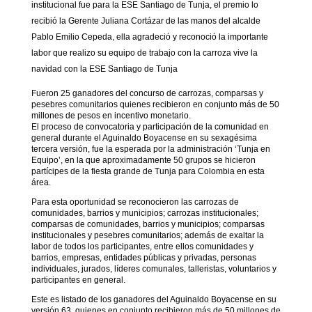
institucional fue para la ESE Santiago de Tunja, el premio lo
recibió la Gerente Juliana Cortázar de las manos del alcalde
Pablo Emilio Cepeda, ella agradeció y reconoció la importante
labor que realizo su equipo de trabajo con la carroza vive la
navidad con la ESE Santiago de Tunja
Fueron 25 ganadores del concurso de carrozas, comparsas y
pesebres comunitarios quienes recibieron en conjunto más de 50
millones de pesos en incentivo monetari
o.
El proceso de convocatoria y participación de la comunidad en
general durante el Aguinaldo Boyacense en su sexagésima
tercera versión, fue la esperada por la administración ‘Tunja en
Equipo’, en la que aproximadamente 50 grupos se hicieron
partícipes de la fiesta grande de Tunja para Colombia en esta
área.
Para esta oportunidad se reconocieron las carrozas de
comunidades, barrios y municipios; carrozas institucionales;
comparsas de comunidades, barrios y municipios; comparsas
institucionales y pesebres comunitarios; además de exaltar la
labor de todos los participantes, entre ellos comunidades y
barrios, empresas, entidades públicas y privadas, personas
individuales, jurados, líderes comunales, talleristas, voluntarios y
participantes en general.
Este es listado de los ganadores del Aguinaldo Boyacense en su
versión 63, quienes en conjunto recibieron más de 50 millones de