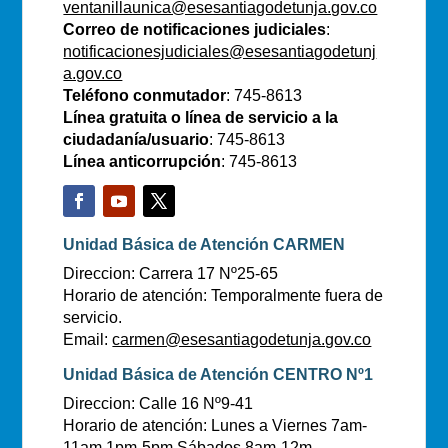
ventanillaunica@esesantiagodetunja.gov.co
Correo de notificaciones judiciales
:
notificacionesjudiciales@esesantiagodetunj
a.gov.co
Teléfono conmutador
: 745-8613
Línea gratuita o línea de servicio a la
ciudadanía/usuario
: 745-8613
Línea anticorrupción
: 745-8613
Unidad Básica de Atención CARMEN
Direccion: Carrera 17 Nº25-65
Horario de atención: Temporalmente fuera de
servicio.
Email:
carmen@esesantiagodetunja.gov.co
Unidad Básica de Atención CENTRO Nº1
Direccion: Calle 16 Nº9-41
Horario de atención: Lunes a Viernes 7am-
11am 1pm-5pm Sábados 8am-12m