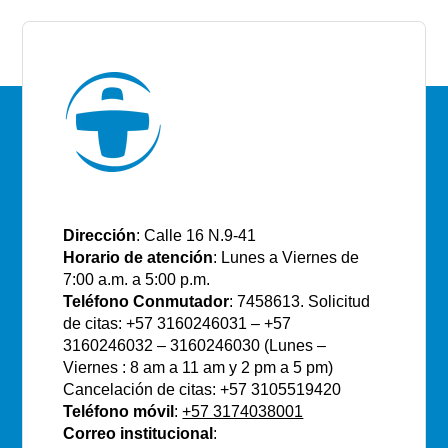
E.S.E Santiago de Tunja
Dirección
: Calle 16 N.9-41
Horario de atención
: Lunes a Viernes de
7:00 a.m. a 5:00 p.m.
Teléfono Conmutador
: 7458613. Solicitud
de citas: +57 3160246031 – +57
3160246032 – 3160246030 (Lunes –
Viernes : 8 am a 11 am y 2 pm a 5 pm)
Cancelación de citas: +57 3105519420
Teléfono móvil
:
+57 3174038001
Correo institucional
: