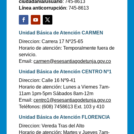
ciudadanía/usuario
: 745-8613
Línea anticorrupción
: 745-8613
Unidad Básica de Atención CARMEN
Direccion: Carrera 17 Nº25-65
Horario de atención: Temporalmente fuera de
servicio.
Email:
carmen@esesantiagodetunja.gov.co
Unidad Básica de Atención CENTRO Nº1
Direccion: Calle 16 Nº9-41
Horario de atención: Lunes a Viernes 7am-
11am 1pm-5pm Sábados 8am-12m
Email:
centro1@esesantiagodetunja.gov.co
Teléfonos: (608) 7458613 Ext. 103 y 410
Unidad Básica de Atención FLORENCIA
Direccion: Vereda Tras del Alto
Horario de atención: Martes y Jueves 7am-