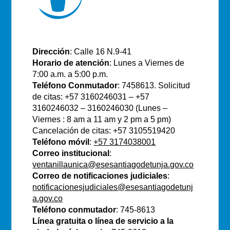
E.S.E Santiago de Tunja
Dirección
: Calle 16 N.9-41
Horario de atención
: Lunes a Viernes de
7:00 a.m. a 5:00 p.m.
Teléfono Conmutador
: 7458613. Solicitud
de citas: +57 3160246031 – +57
3160246032 – 3160246030 (Lunes –
Viernes : 8 am a 11 am y 2 pm a 5 pm)
Cancelación de citas: +57 3105519420
Teléfono móvil
:
+57 3174038001
Correo institucional
:
ventanillaunica@esesantiagodetunja.gov.co
Correo de notificaciones judiciales
:
notificacionesjudiciales@esesantiagodetunj
a.gov.co
Teléfono conmutador
: 745-8613
Línea gratuita o línea de servicio a la