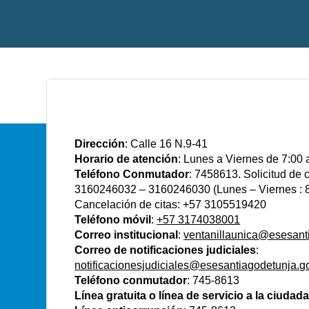
E.S.E Santiago de Tunja
Dirección
: Calle 16 N.9-41
Horario de atención
: Lunes a Viernes de 7:00 
Teléfono Conmutador
: 7458613. Solicitud de
3160246032 – 3160246030 (Lunes – Viernes : 8
Cancelación de citas: +57 3105519420
Teléfono móvil
:
+57 3174038001
Correo institucional
:
ventanillaunica@esesant
Correo de notificaciones judiciales
:
notificacionesjudiciales@esesantiagodetunja.g
Teléfono conmutador
: 745-8613
Línea gratuita o línea de servicio a la ciudad