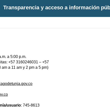
Transparencia y acceso a información púb
a.m. a 5:00 p.m.
 citas: +57 3160246031 – +57
 am a 11 am y 2 pm a 5 pm)
iagodetunja.gov.co
ov.co
anía/usuario
: 745-8613