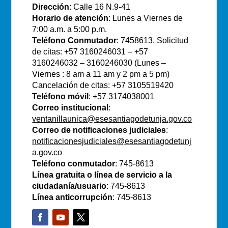
Dirección
: Calle 16 N.9-41
Horario de atención
: Lunes a Viernes de
7:00 a.m. a 5:00 p.m.
Teléfono Conmutador
: 7458613. Solicitud
de citas: +57 3160246031 – +57
3160246032 – 3160246030 (Lunes –
Viernes : 8 am a 11 am y 2 pm a 5 pm)
Cancelación de citas: +57 3105519420
Teléfono móvil
:
+57 3174038001
Correo institucional
:
ventanillaunica@esesantiagodetunja.gov.co
Correo de notificaciones judiciales
:
notificacionesjudiciales@esesantiagodetunj
a.gov.co
Teléfono conmutador
: 745-8613
Línea gratuita o línea de servicio a la
ciudadanía/usuario
: 745-8613
Línea anticorrupción
: 745-8613