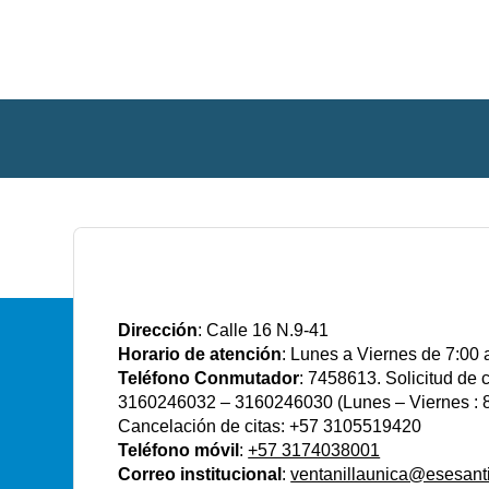
E.S.E Santiago de Tunja
Dirección
: Calle 16 N.9-41
Horario de atención
: Lunes a Viernes de 7:00 
Teléfono Conmutador
: 7458613. Solicitud de
3160246032 – 3160246030 (Lunes – Viernes : 8
Cancelación de citas: +57 3105519420
Teléfono móvil
:
+57 3174038001
Correo institucional
:
ventanillaunica@esesant