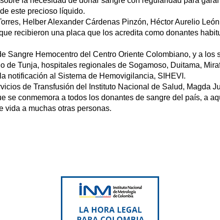
sobre la necesidad de donar sangre con regularidad para garanti
de este precioso líquido.
Torres, Helber Alexander Cárdenas Pinzón, Héctor Aurelio Leó
que recibieron una placa que los acredita como donantes habitu
e Sangre Hemocentro del Centro Oriente Colombiano, y a los se
go de Tunja, hospitales regionales de Sogamoso, Duitama, Mirafl
 la notificación al Sistema de Hemovigilancia, SIHEVI.
icios de Transfusión del Instituto Nacional de Salud, Magda J
ue se conmemora a todos los donantes de sangre del país, a aq
le vida a muchas otras personas.