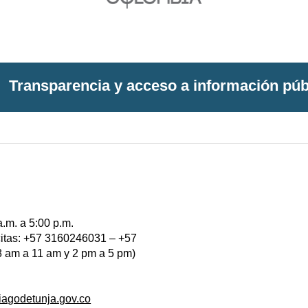
Transparencia y acceso a información púb
a.m. a 5:00 p.m.
 citas: +57 3160246031 – +57
 am a 11 am y 2 pm a 5 pm)
iagodetunja.gov.co