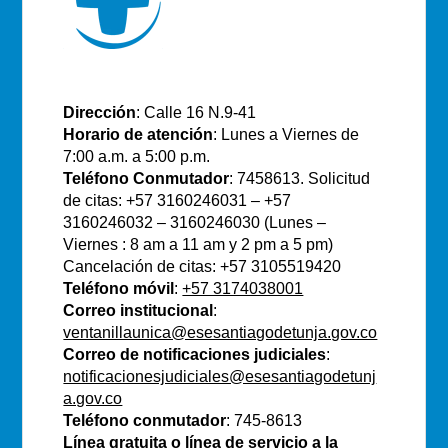
E.S.E Santiago de Tunja
Dirección
: Calle 16 N.9-41
Horario de atención
: Lunes a Viernes de
7:00 a.m. a 5:00 p.m.
Teléfono Conmutador
: 7458613. Solicitud
de citas: +57 3160246031 – +57
3160246032 – 3160246030 (Lunes –
Viernes : 8 am a 11 am y 2 pm a 5 pm)
Cancelación de citas: +57 3105519420
Teléfono móvil
:
+57 3174038001
Correo institucional
:
ventanillaunica@esesantiagodetunja.gov.co
Correo de notificaciones judiciales
:
notificacionesjudiciales@esesantiagodetunj
a.gov.co
Teléfono conmutador
: 745-8613
Línea gratuita o línea de servicio a la