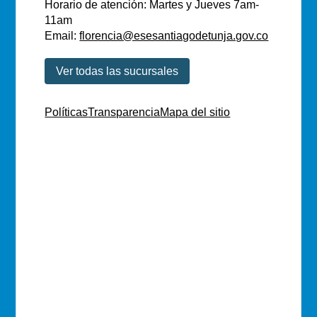
Horario de atención: Martes y Jueves 7am-
11am
Email:
florencia@esesantiagodetunja.gov.co
Ver todas las sucursales
Políticas
Transparencia
Mapa del sitio