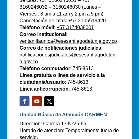
de citas: +57 3160246031 – +57
3160246032 – 3160246030 (Lunes –
Viernes : 8 am a 11 am y 2 pm a 5 pm)
Cancelación de citas: +57 3105519420
Teléfono móvil
:
+57 3174038001
Correo institucional
:
ventanillaunica@esesantiagodetunja.gov.co
Correo de notificaciones judiciales
:
notificacionesjudiciales@esesantiagodetunj
a.gov.co
Teléfono conmutador
: 745-8613
Línea gratuita o línea de servicio a la
ciudadanía/usuario
: 745-8613
Línea anticorrupción
: 745-8613
Unidad Básica de Atención CARMEN
Direccion: Carrera 17 Nº25-65
Horario de atención: Temporalmente fuera de
servicio.