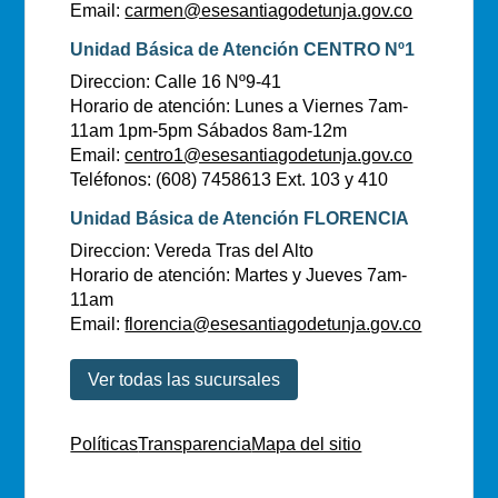
Email:
carmen@esesantiagodetunja.gov.co
Unidad Básica de Atención CENTRO Nº1
Direccion: Calle 16 Nº9-41
Horario de atención: Lunes a Viernes 7am-
11am 1pm-5pm Sábados 8am-12m
Email:
centro1@esesantiagodetunja.gov.co
Teléfonos: (608) 7458613 Ext. 103 y 410
Unidad Básica de Atención FLORENCIA
Direccion: Vereda Tras del Alto
Horario de atención: Martes y Jueves 7am-
11am
Email:
florencia@esesantiagodetunja.gov.co
Ver todas las sucursales
Políticas
Transparencia
Mapa del sitio