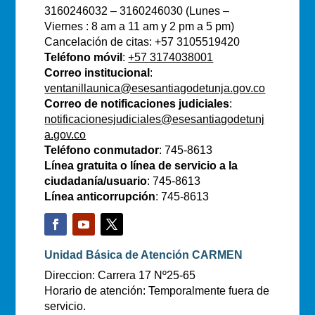
3160246032 – 3160246030 (Lunes –
Viernes : 8 am a 11 am y 2 pm a 5 pm)
Cancelación de citas: +57 3105519420
Teléfono móvil
:
+57 3174038001
Correo institucional
:
ventanillaunica@esesantiagodetunja.gov.co
Correo de notificaciones judiciales
:
notificacionesjudiciales@esesantiagodetunj
a.gov.co
Teléfono conmutador
: 745-8613
Línea gratuita o línea de servicio a la
ciudadanía/usuario
: 745-8613
Línea anticorrupción
: 745-8613
Unidad Básica de Atención CARMEN
Direccion: Carrera 17 Nº25-65
Horario de atención: Temporalmente fuera de
servicio.