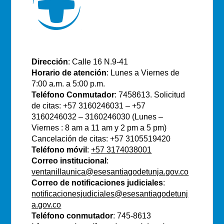
E.S.E Santiago de Tunja
Dirección
: Calle 16 N.9-41
Horario de atención
: Lunes a Viernes de
7:00 a.m. a 5:00 p.m.
Teléfono Conmutador
: 7458613. Solicitud
de citas: +57 3160246031 – +57
3160246032 – 3160246030 (Lunes –
Viernes : 8 am a 11 am y 2 pm a 5 pm)
Cancelación de citas: +57 3105519420
Teléfono móvil
:
+57 3174038001
Correo institucional
:
ventanillaunica@esesantiagodetunja.gov.co
Correo de notificaciones judiciales
:
notificacionesjudiciales@esesantiagodetunj
a.gov.co
Teléfono conmutador
: 745-8613