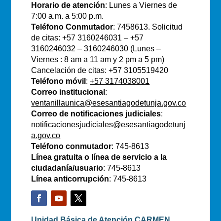
Horario de atención
: Lunes a Viernes de
7:00 a.m. a 5:00 p.m.
Teléfono Conmutador
: 7458613. Solicitud
de citas: +57 3160246031 – +57
3160246032 – 3160246030 (Lunes –
Viernes : 8 am a 11 am y 2 pm a 5 pm)
Cancelación de citas: +57 3105519420
Teléfono móvil
:
+57 3174038001
Correo institucional
:
ventanillaunica@esesantiagodetunja.gov.co
Correo de notificaciones judiciales
:
notificacionesjudiciales@esesantiagodetunj
a.gov.co
Teléfono conmutador
: 745-8613
Línea gratuita o línea de servicio a la
ciudadanía/usuario
: 745-8613
Línea anticorrupción
: 745-8613
Unidad Básica de Atención CARMEN