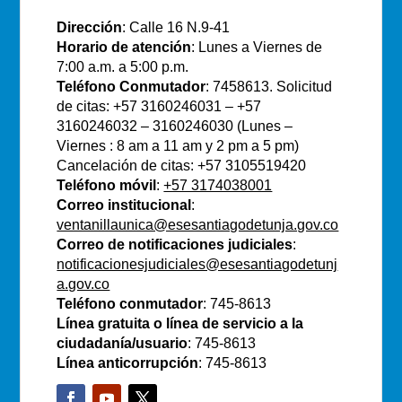
Dirección
: Calle 16 N.9-41
Horario de atención
: Lunes a Viernes de
7:00 a.m. a 5:00 p.m.
Teléfono Conmutador
: 7458613. Solicitud
de citas: +57 3160246031 – +57
3160246032 – 3160246030 (Lunes –
Viernes : 8 am a 11 am y 2 pm a 5 pm)
Cancelación de citas: +57 3105519420
Teléfono móvil
:
+57 3174038001
Correo institucional
:
ventanillaunica@esesantiagodetunja.gov.co
Correo de notificaciones judiciales
:
notificacionesjudiciales@esesantiagodetunj
a.gov.co
Teléfono conmutador
: 745-8613
Línea gratuita o línea de servicio a la
ciudadanía/usuario
: 745-8613
Línea anticorrupción
: 745-8613