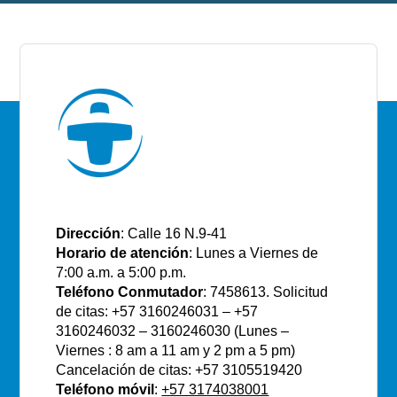
E.S.E Santiago de Tunja
Dirección
: Calle 16 N.9-41
Horario de atención
: Lunes a Viernes de
7:00 a.m. a 5:00 p.m.
Teléfono Conmutador
: 7458613. Solicitud
de citas: +57 3160246031 – +57
3160246032 – 3160246030 (Lunes –
Viernes : 8 am a 11 am y 2 pm a 5 pm)
Cancelación de citas: +57 3105519420
Teléfono móvil
:
+57 3174038001