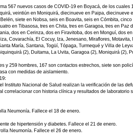
irma 567 nuevos casos de COVID-19 en Boyacá, de los cuales 1
nquirá, veintiún en Moniquirá, diecinueve en Paipa, diecinueve
Belén, siete en Nobsa, seis en Boavita, seis en Cómbita, cinco 
atro en Tibasosa, tres en Chita, tres en Garagoa, tres en Paz d
tania, dos en Cerinza, dos en Firavitoba, dos en Monguí, dos 
a, Covarachía, El Cocuy, Iza, Jenesano, Miraflores, Motavita,
nta María, Santana, Togüí, Tópaga, Turmequé y Villa de Leyva.
iquinquirá (2), Duitama, La Uvita, Garagoa (2), Moniquirá (2),
es y 259 hombres, 167 son contactos estrechos, siete son policí
casa con medidas de aislamiento.
19:
 el Instituto Nacional de Salud realizan la verificación de las d
correlacionar con historia clínica y resultados de laboratorio s
lla Neumonía. Fallece el 18 de enero.
te de hipertensión y diabetes. Fallece el 21 de enero.
olla Neumonía. Fallece el 26 de enero.