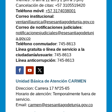
Cancelación de citas: +57 3105519420
Teléfono móvil
:
+57 3174038001
Correo institucional
:
ventanillaunica@esesantiagodetunja.gov.co
Correo de notificaciones judiciales
:
notificacionesjudiciales@esesantiagodetunj
a.gov.co
Teléfono conmutador
: 745-8613
Línea gratuita o línea de servicio a la
ciudadanía/usuario
: 745-8613
Línea anticorrupción
: 745-8613
Unidad Básica de Atención CARMEN
Direccion: Carrera 17 Nº25-65
Horario de atención: Temporalmente fuera de
servicio.
Email:
carmen@esesantiagodetunja.gov.co