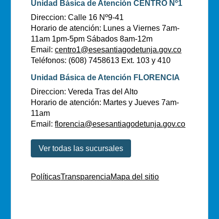
Unidad Básica de Atención CENTRO Nº1
Direccion: Calle 16 Nº9-41
Horario de atención: Lunes a Viernes 7am-
11am 1pm-5pm Sábados 8am-12m
Email:
centro1@esesantiagodetunja.gov.co
Teléfonos: (608) 7458613 Ext. 103 y 410
Unidad Básica de Atención FLORENCIA
Direccion: Vereda Tras del Alto
Horario de atención: Martes y Jueves 7am-
11am
Email:
florencia@esesantiagodetunja.gov.co
Ver todas las sucursales
Políticas
Transparencia
Mapa del sitio