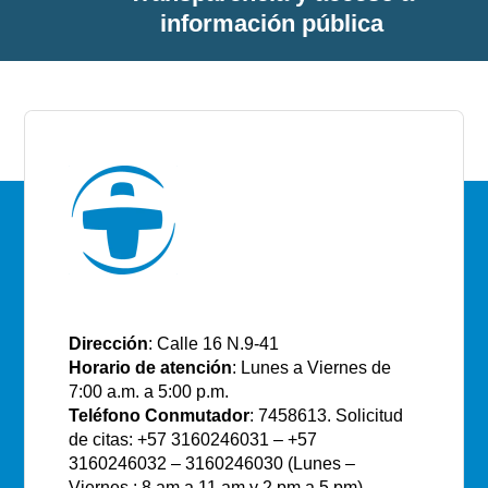
información pública
E.S.E Santiago de Tunja
Dirección
: Calle 16 N.9-41
Horario de atención
: Lunes a Viernes de
7:00 a.m. a 5:00 p.m.
Teléfono Conmutador
: 7458613. Solicitud
de citas: +57 3160246031 – +57
3160246032 – 3160246030 (Lunes –
Viernes : 8 am a 11 am y 2 pm a 5 pm)