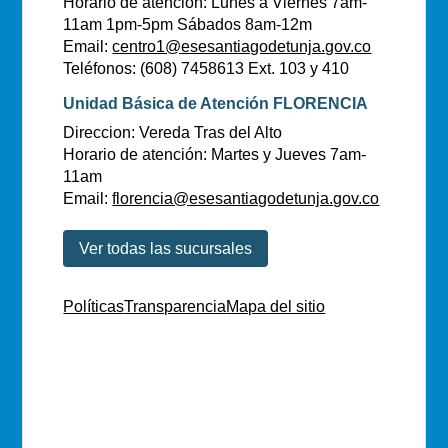
Horario de atención: Lunes a Viernes 7am-
11am 1pm-5pm Sábados 8am-12m
Email:
centro1@esesantiagodetunja.gov.co
Teléfonos: (608) 7458613 Ext. 103 y 410
Unidad Básica de Atención FLORENCIA
Direccion: Vereda Tras del Alto
Horario de atención: Martes y Jueves 7am-
11am
Email:
florencia@esesantiagodetunja.gov.co
Ver todas las sucursales
Políticas
Transparencia
Mapa del sitio