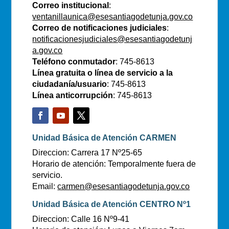
Correo institucional
:
ventanillaunica@esesantiagodetunja.gov.co
Correo de notificaciones judiciales
:
notificacionesjudiciales@esesantiagodetunj
a.gov.co
Teléfono conmutador
: 745-8613
Línea gratuita o línea de servicio a la
ciudadanía/usuario
: 745-8613
Línea anticorrupción
: 745-8613
Unidad Básica de Atención CARMEN
Direccion: Carrera 17 Nº25-65
Horario de atención: Temporalmente fuera de
servicio.
Email:
carmen@esesantiagodetunja.gov.co
Unidad Básica de Atención CENTRO Nº1
Direccion: Calle 16 Nº9-41