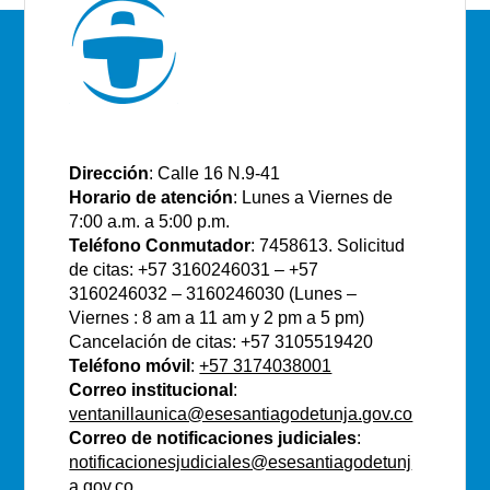
E.S.E Santiago de Tunja
Dirección
: Calle 16 N.9-41
Horario de atención
: Lunes a Viernes de
7:00 a.m. a 5:00 p.m.
Teléfono Conmutador
: 7458613. Solicitud
de citas: +57 3160246031 – +57
3160246032 – 3160246030 (Lunes –
Viernes : 8 am a 11 am y 2 pm a 5 pm)
Cancelación de citas: +57 3105519420
Teléfono móvil
:
+57 3174038001
Correo institucional
:
ventanillaunica@esesantiagodetunja.gov.co
Correo de notificaciones judiciales
:
notificacionesjudiciales@esesantiagodetunj
a.gov.co