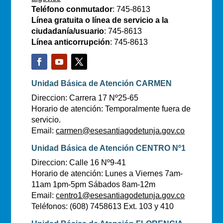
Teléfono conmutador
: 745-8613
Línea gratuita o línea de servicio a la
ciudadanía/usuario
: 745-8613
Línea anticorrupción
: 745-8613
Unidad Básica de Atención CARMEN
Direccion: Carrera 17 Nº25-65
Horario de atención: Temporalmente fuera de
servicio.
Email:
carmen@esesantiagodetunja.gov.co
Unidad Básica de Atención CENTRO Nº1
Direccion: Calle 16 Nº9-41
Horario de atención: Lunes a Viernes 7am-
11am 1pm-5pm Sábados 8am-12m
Email:
centro1@esesantiagodetunja.gov.co
Teléfonos: (608) 7458613 Ext. 103 y 410