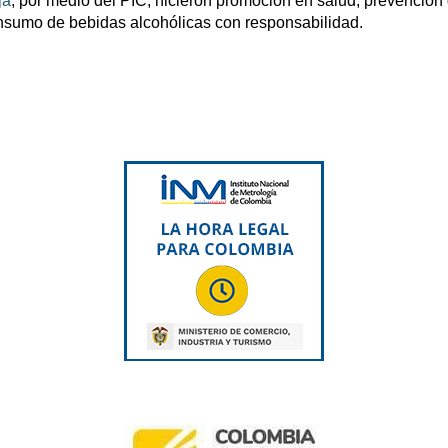
ja
, por medio del PIC, hicieron promoción en salud, prevención
onsumo de bebidas alcohólicas con responsabilidad.