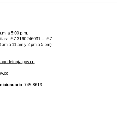
a.m. a 5:00 p.m.
 citas: +57 3160246031 – +57
 am a 11 am y 2 pm a 5 pm)
iagodetunja.gov.co
ov.co
anía/usuario
: 745-8613