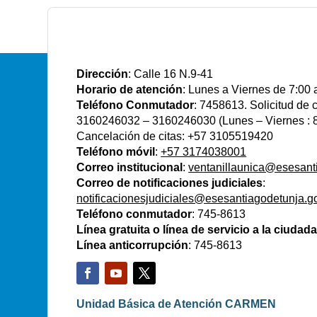
E.S.E Santiago de Tunja
Dirección
: Calle 16 N.9-41
Horario de atención
: Lunes a Viernes de 7:00 
Teléfono Conmutador
: 7458613. Solicitud de
3160246032 – 3160246030 (Lunes – Viernes : 8
Cancelación de citas: +57 3105519420
Teléfono móvil
:
+57 3174038001
Correo institucional
:
ventanillaunica@esesant
Correo de notificaciones judiciales
:
notificacionesjudiciales@esesantiagodetunja.g
Teléfono conmutador
: 745-8613
Línea gratuita o línea de servicio a la ciudad
Línea anticorrupción
: 745-8613
Unidad Básica de Atención CARMEN