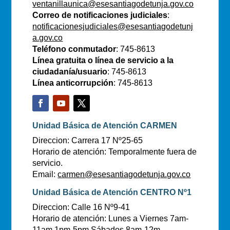
ventanillaunica@esesantiagodetunja.gov.co
Correo de notificaciones judiciales
:
notificacionesjudiciales@esesantiagodetunj
a.gov.co
Teléfono conmutador
: 745-8613
Línea gratuita o línea de servicio a la
ciudadanía/usuario
: 745-8613
Línea anticorrupción
: 745-8613
Unidad Básica de Atención CARMEN
Direccion: Carrera 17 Nº25-65
Horario de atención: Temporalmente fuera de
servicio.
Email:
carmen@esesantiagodetunja.gov.co
Unidad Básica de Atención CENTRO Nº1
Direccion: Calle 16 Nº9-41
Horario de atención: Lunes a Viernes 7am-
11am 1pm-5pm Sábados 8am-12m