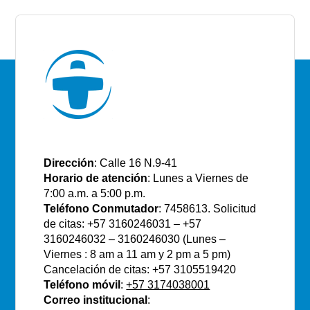
E.S.E Santiago de Tunja
Dirección
: Calle 16 N.9-41
Horario de atención
: Lunes a Viernes de
7:00 a.m. a 5:00 p.m.
Teléfono Conmutador
: 7458613. Solicitud
de citas: +57 3160246031 – +57
3160246032 – 3160246030 (Lunes –
Viernes : 8 am a 11 am y 2 pm a 5 pm)
Cancelación de citas: +57 3105519420
Teléfono móvil
:
+57 3174038001
Correo institucional
: