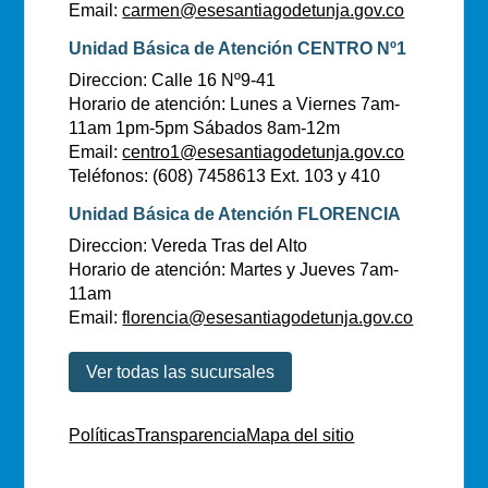
Email:
carmen@esesantiagodetunja.gov.co
Unidad Básica de Atención CENTRO Nº1
Direccion: Calle 16 Nº9-41
Horario de atención: Lunes a Viernes 7am-
11am 1pm-5pm Sábados 8am-12m
Email:
centro1@esesantiagodetunja.gov.co
Teléfonos: (608) 7458613 Ext. 103 y 410
Unidad Básica de Atención FLORENCIA
Direccion: Vereda Tras del Alto
Horario de atención: Martes y Jueves 7am-
11am
Email:
florencia@esesantiagodetunja.gov.co
Ver todas las sucursales
Políticas
Transparencia
Mapa del sitio