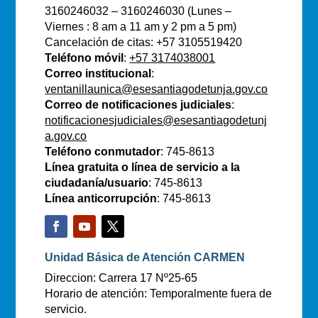
3160246032 – 3160246030 (Lunes –
Viernes : 8 am a 11 am y 2 pm a 5 pm)
Cancelación de citas: +57 3105519420
Teléfono móvil
:
+57 3174038001
Correo institucional
:
ventanillaunica@esesantiagodetunja.gov.co
Correo de notificaciones judiciales
:
notificacionesjudiciales@esesantiagodetunj
a.gov.co
Teléfono conmutador
: 745-8613
Línea gratuita o línea de servicio a la
ciudadanía/usuario
: 745-8613
Línea anticorrupción
: 745-8613
Unidad Básica de Atención CARMEN
Direccion: Carrera 17 Nº25-65
Horario de atención: Temporalmente fuera de
servicio.