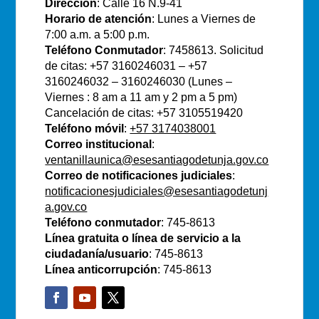
Dirección
: Calle 16 N.9-41
Horario de atención
: Lunes a Viernes de
7:00 a.m. a 5:00 p.m.
Teléfono Conmutador
: 7458613. Solicitud
de citas: +57 3160246031 – +57
3160246032 – 3160246030 (Lunes –
Viernes : 8 am a 11 am y 2 pm a 5 pm)
Cancelación de citas: +57 3105519420
Teléfono móvil
:
+57 3174038001
Correo institucional
:
ventanillaunica@esesantiagodetunja.gov.co
Correo de notificaciones judiciales
:
notificacionesjudiciales@esesantiagodetunj
a.gov.co
Teléfono conmutador
: 745-8613
Línea gratuita o línea de servicio a la
ciudadanía/usuario
: 745-8613
Línea anticorrupción
: 745-8613