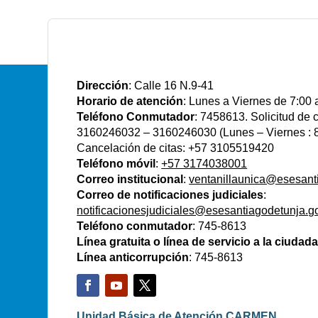
E.S.E Santiago de Tunja
Dirección
: Calle 16 N.9-41
Horario de atención
: Lunes a Viernes de 7:00 
Teléfono Conmutador
: 7458613. Solicitud de
3160246032 – 3160246030 (Lunes – Viernes : 8
Cancelación de citas: +57 3105519420
Teléfono móvil
:
+57 3174038001
Correo institucional
:
ventanillaunica@esesant
Correo de notificaciones judiciales
:
notificacionesjudiciales@esesantiagodetunja.g
Teléfono conmutador
: 745-8613
Línea gratuita o línea de servicio a la ciudad
Línea anticorrupción
: 745-8613
Unidad Básica de Atención CARMEN