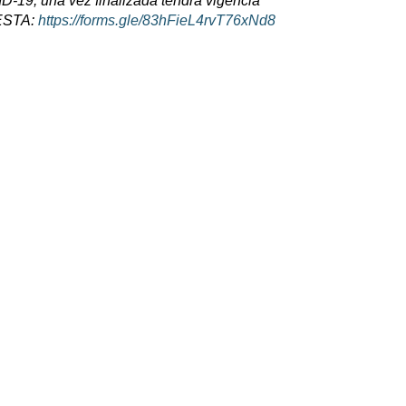
VID-19, una vez finalizada tendrá vigencia
UESTA:
https://forms.gle/
83hFieL4rvT76xNd8