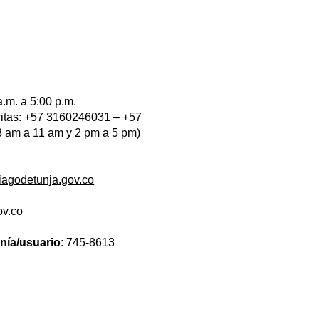
a.m. a 5:00 p.m.
 citas: +57 3160246031 – +57
 am a 11 am y 2 pm a 5 pm)
iagodetunja.gov.co
ov.co
anía/usuario
: 745-8613