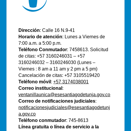
E.S.E Santiago de Tunja
Dirección
: Calle 16 N.9-41
Horario de atención
: Lunes a Viernes de
7:00 a.m. a 5:00 p.m.
Teléfono Conmutador
: 7458613. Solicitud
de citas: +57 3160246031 – +57
3160246032 – 3160246030 (Lunes –
Viernes : 8 am a 11 am y 2 pm a 5 pm)
Cancelación de citas: +57 3105519420
Teléfono móvil
:
+57 3174038001
Correo institucional
:
ventanillaunica@esesantiagodetunja.gov.co
Correo de notificaciones judiciales
:
notificacionesjudiciales@esesantiagodetunj
a.gov.co
Teléfono conmutador
: 745-8613
Línea gratuita o línea de servicio a la