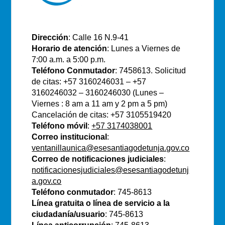
E.S.E Santiago de Tunja
Dirección
: Calle 16 N.9-41
Horario de atención
: Lunes a Viernes de
7:00 a.m. a 5:00 p.m.
Teléfono Conmutador
: 7458613. Solicitud
de citas: +57 3160246031 – +57
3160246032 – 3160246030 (Lunes –
Viernes : 8 am a 11 am y 2 pm a 5 pm)
Cancelación de citas: +57 3105519420
Teléfono móvil
:
+57 3174038001
Correo institucional
:
ventanillaunica@esesantiagodetunja.gov.co
Correo de notificaciones judiciales
:
notificacionesjudiciales@esesantiagodetunj
a.gov.co
Teléfono conmutador
: 745-8613
Línea gratuita o línea de servicio a la
ciudadanía/usuario
: 745-8613