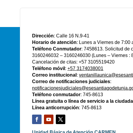
E.S.E Santiago de Tunja
Dirección
: Calle 16 N.9-41
Horario de atención
: Lunes a Viernes de 7:00 
Teléfono Conmutador
: 7458613. Solicitud de
3160246032 – 3160246030 (Lunes – Viernes : 8
Cancelación de citas: +57 3105519420
Teléfono móvil
:
+57 3174038001
Correo institucional
:
ventanillaunica@esesant
Correo de notificaciones judiciales
:
notificacionesjudiciales@esesantiagodetunja.g
Teléfono conmutador
: 745-8613
Línea gratuita o línea de servicio a la ciudad
Línea anticorrupción
: 745-8613
Unidad Básica de Atención CARMEN