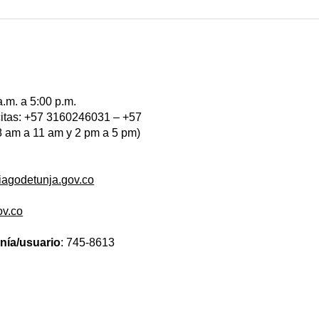
a.m. a 5:00 p.m.
 citas: +57 3160246031 – +57
 am a 11 am y 2 pm a 5 pm)
iagodetunja.gov.co
ov.co
anía/usuario
: 745-8613