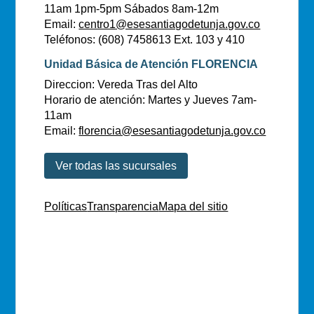
11am 1pm-5pm Sábados 8am-12m
Email:
centro1@esesantiagodetunja.gov.co
Teléfonos: (608) 7458613 Ext. 103 y 410
Unidad Básica de Atención FLORENCIA
Direccion: Vereda Tras del Alto
Horario de atención: Martes y Jueves 7am-
11am
Email:
florencia@esesantiagodetunja.gov.co
Ver todas las sucursales
Políticas
Transparencia
Mapa del sitio