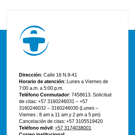
E.S.E Santiago de Tunja
Dirección
: Calle 16 N.9-41
Horario de atención
: Lunes a Viernes de
7:00 a.m. a 5:00 p.m.
Teléfono Conmutador
: 7458613. Solicitud
de citas: +57 3160246031 – +57
3160246032 – 3160246030 (Lunes –
Viernes : 8 am a 11 am y 2 pm a 5 pm)
Cancelación de citas: +57 3105519420
Teléfono móvil
:
+57 3174038001
Correo institucional
: