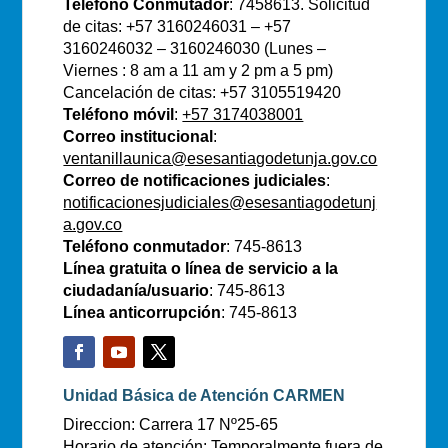
Teléfono Conmutador
: 7458613. Solicitud
de citas: +57 3160246031 – +57
3160246032 – 3160246030 (Lunes –
Viernes : 8 am a 11 am y 2 pm a 5 pm)
Cancelación de citas: +57 3105519420
Teléfono móvil
:
+57 3174038001
Correo institucional
:
ventanillaunica@esesantiagodetunja.gov.co
Correo de notificaciones judiciales
:
notificacionesjudiciales@esesantiagodetunj
a.gov.co
Teléfono conmutador
: 745-8613
Línea gratuita o línea de servicio a la
ciudadanía/usuario
: 745-8613
Línea anticorrupción
: 745-8613
Unidad Básica de Atención CARMEN
Direccion: Carrera 17 Nº25-65
Horario de atención: Temporalmente fuera de