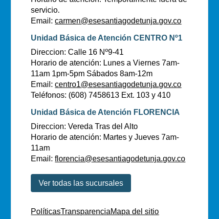
servicio.
Email:
carmen@esesantiagodetunja.gov.co
Unidad Básica de Atención CENTRO Nº1
Direccion: Calle 16 Nº9-41
Horario de atención: Lunes a Viernes 7am-
11am 1pm-5pm Sábados 8am-12m
Email:
centro1@esesantiagodetunja.gov.co
Teléfonos: (608) 7458613 Ext. 103 y 410
Unidad Básica de Atención FLORENCIA
Direccion: Vereda Tras del Alto
Horario de atención: Martes y Jueves 7am-
11am
Email:
florencia@esesantiagodetunja.gov.co
Ver todas las sucursales
Políticas
Transparencia
Mapa del sitio