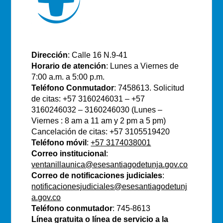
E.S.E Santiago de Tunja
Dirección
: Calle 16 N.9-41
Horario de atención
: Lunes a Viernes de
7:00 a.m. a 5:00 p.m.
Teléfono Conmutador
: 7458613. Solicitud
de citas: +57 3160246031 – +57
3160246032 – 3160246030 (Lunes –
Viernes : 8 am a 11 am y 2 pm a 5 pm)
Cancelación de citas: +57 3105519420
Teléfono móvil
:
+57 3174038001
Correo institucional
:
ventanillaunica@esesantiagodetunja.gov.co
Correo de notificaciones judiciales
:
notificacionesjudiciales@esesantiagodetunj
a.gov.co
Teléfono conmutador
: 745-8613
Línea gratuita o línea de servicio a la