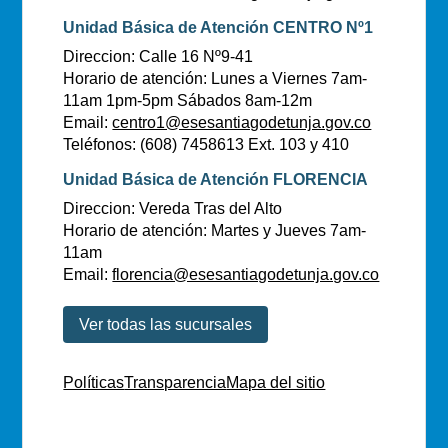
Unidad Básica de Atención CENTRO Nº1
Direccion: Calle 16 Nº9-41
Horario de atención: Lunes a Viernes 7am-
11am 1pm-5pm Sábados 8am-12m
Email:
centro1@esesantiagodetunja.gov.co
Teléfonos: (608) 7458613 Ext. 103 y 410
Unidad Básica de Atención FLORENCIA
Direccion: Vereda Tras del Alto
Horario de atención: Martes y Jueves 7am-
11am
Email:
florencia@esesantiagodetunja.gov.co
Ver todas las sucursales
Políticas
Transparencia
Mapa del sitio