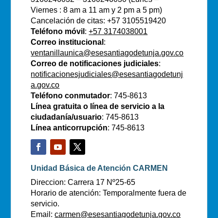
Viernes : 8 am a 11 am y 2 pm a 5 pm)
Cancelación de citas: +57 3105519420
Teléfono móvil
:
+57 3174038001
Correo institucional
:
ventanillaunica@esesantiagodetunja.gov.co
Correo de notificaciones judiciales
:
notificacionesjudiciales@esesantiagodetunj
a.gov.co
Teléfono conmutador
: 745-8613
Línea gratuita o línea de servicio a la
ciudadanía/usuario
: 745-8613
Línea anticorrupción
: 745-8613
Unidad Básica de Atención CARMEN
Direccion: Carrera 17 Nº25-65
Horario de atención: Temporalmente fuera de
servicio.
Email:
carmen@esesantiagodetunja.gov.co