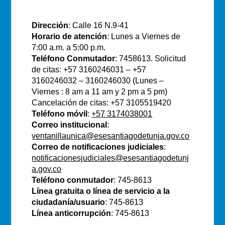
E.S.E Santiago de Tunja
Dirección
: Calle 16 N.9-41
Horario de atención
: Lunes a Viernes de
7:00 a.m. a 5:00 p.m.
Teléfono Conmutador
: 7458613. Solicitud
de citas: +57 3160246031 – +57
3160246032 – 3160246030 (Lunes –
Viernes : 8 am a 11 am y 2 pm a 5 pm)
Cancelación de citas: +57 3105519420
Teléfono móvil
:
+57 3174038001
Correo institucional
:
ventanillaunica@esesantiagodetunja.gov.co
Correo de notificaciones judiciales
:
notificacionesjudiciales@esesantiagodetunj
a.gov.co
Teléfono conmutador
: 745-8613
Línea gratuita o línea de servicio a la
ciudadanía/usuario
: 745-8613
Línea anticorrupción
: 745-8613