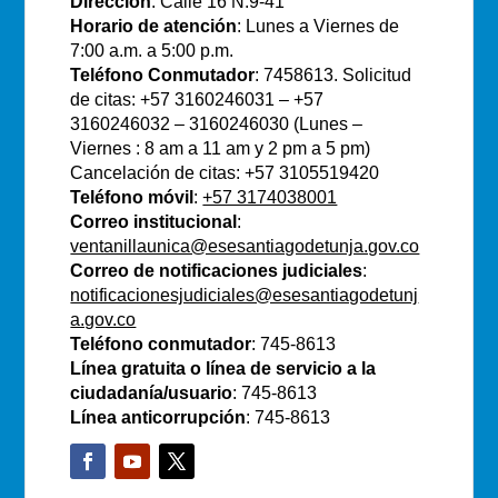
Dirección
: Calle 16 N.9-41
Horario de atención
: Lunes a Viernes de
7:00 a.m. a 5:00 p.m.
Teléfono Conmutador
: 7458613. Solicitud
de citas: +57 3160246031 – +57
3160246032 – 3160246030 (Lunes –
Viernes : 8 am a 11 am y 2 pm a 5 pm)
Cancelación de citas: +57 3105519420
Teléfono móvil
:
+57 3174038001
Correo institucional
:
ventanillaunica@esesantiagodetunja.gov.co
Correo de notificaciones judiciales
:
notificacionesjudiciales@esesantiagodetunj
a.gov.co
Teléfono conmutador
: 745-8613
Línea gratuita o línea de servicio a la
ciudadanía/usuario
: 745-8613
Línea anticorrupción
: 745-8613