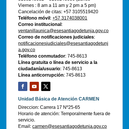
Viernes : 8 am a 11 am y 2 pm a 5 pm)
Cancelación de citas: +57 3105519420
Teléfono móvil
:
+57 3174038001
Correo institucional
:
ventanillaunica@esesantiagodetunja.gov.co
Correo de notificaciones judiciales
:
notificacionesjudiciales@esesantiagodetunj
a.gov.co
Teléfono conmutador
: 745-8613
Línea gratuita o línea de servicio a la
ciudadanía/usuario
: 745-8613
Línea anticorrupción
: 745-8613
Unidad Básica de Atención CARMEN
Direccion: Carrera 17 Nº25-65
Horario de atención: Temporalmente fuera de
servicio.
Email:
carmen@esesantiagodetunja.gov.co