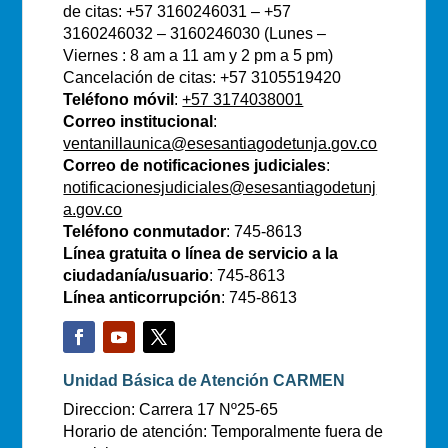
de citas: +57 3160246031 – +57
3160246032 – 3160246030 (Lunes –
Viernes : 8 am a 11 am y 2 pm a 5 pm)
Cancelación de citas: +57 3105519420
Teléfono móvil
:
+57 3174038001
Correo institucional
:
ventanillaunica@esesantiagodetunja.gov.co
Correo de notificaciones judiciales
:
notificacionesjudiciales@esesantiagodetunj
a.gov.co
Teléfono conmutador
: 745-8613
Línea gratuita o línea de servicio a la
ciudadanía/usuario
: 745-8613
Línea anticorrupción
: 745-8613
Unidad Básica de Atención CARMEN
Direccion: Carrera 17 Nº25-65
Horario de atención: Temporalmente fuera de