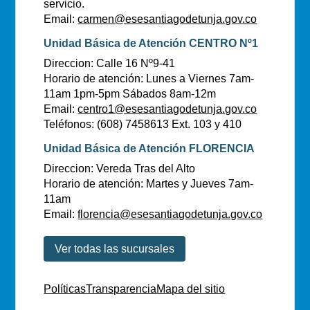
servicio.
Email:
carmen@esesantiagodetunja.gov.co
Unidad Básica de Atención CENTRO Nº1
Direccion: Calle 16 Nº9-41
Horario de atención: Lunes a Viernes 7am-
11am 1pm-5pm Sábados 8am-12m
Email:
centro1@esesantiagodetunja.gov.co
Teléfonos: (608) 7458613 Ext. 103 y 410
Unidad Básica de Atención FLORENCIA
Direccion: Vereda Tras del Alto
Horario de atención: Martes y Jueves 7am-
11am
Email:
florencia@esesantiagodetunja.gov.co
Ver todas las sucursales
Políticas
Transparencia
Mapa del sitio