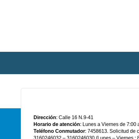
E.S.E Santiago de Tunja
Dirección
: Calle 16 N.9-41
Horario de atención
: Lunes a Viernes de 7:00 
Teléfono Conmutador
: 7458613. Solicitud de
3160246032 – 3160246030 (Lunes – Viernes : 8