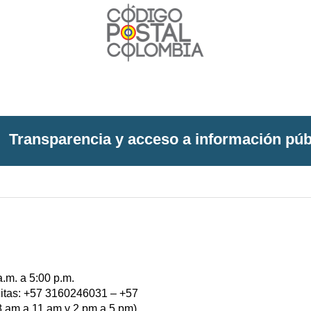
Transparencia y acceso a información púb
a.m. a 5:00 p.m.
 citas: +57 3160246031 – +57
 am a 11 am y 2 pm a 5 pm)