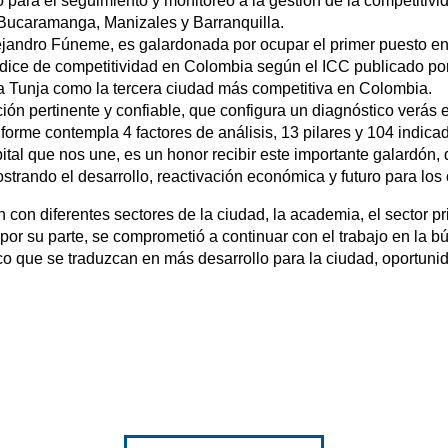
a el seguimiento y monitoreo a la gestión de la competitividad 
 Bucaramanga, Manizales y Barranquilla.
lejandro Fúneme, es galardonada por ocupar el primer puesto e
índice de competitividad en Colombia según el ICC publicado po
a Tunja como la tercera ciudad más competitiva en Colombia.
ión pertinente y confiable, que configura un diagnóstico verás 
orme contempla 4 factores de análisis, 13 pilares y 104 indicad
pital que nos une, es un honor recibir este importante galardón,
strando el desarrollo, reactivación económica y futuro para los
n con diferentes sectores de la ciudad, la academia, el sector p
por su parte, se comprometió a continuar con el trabajo en la
co que se traduzcan en más desarrollo para la ciudad, oportuni