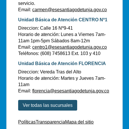
servicio.
Email:
carmen@esesantiagodetunja.gov.co
Unidad Básica de Atención CENTRO Nº1
Direccion: Calle 16 Nº9-41
Horario de atención: Lunes a Viernes 7am-
11am 1pm-5pm Sábados 8am-12m
Email:
centro1@esesantiagodetunja.gov.co
Teléfonos: (608) 7458613 Ext. 103 y 410
Unidad Básica de Atención FLORENCIA
Direccion: Vereda Tras del Alto
Horario de atención: Martes y Jueves 7am-
11am
Email:
florencia@esesantiagodetunja.gov.co
Ver todas las sucursales
Políticas
Transparencia
Mapa del sitio