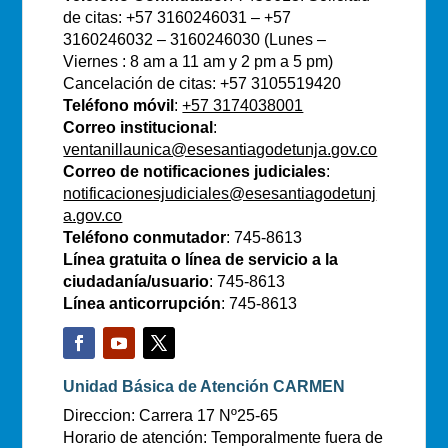
de citas: +57 3160246031 – +57
3160246032 – 3160246030 (Lunes –
Viernes : 8 am a 11 am y 2 pm a 5 pm)
Cancelación de citas: +57 3105519420
Teléfono móvil
:
+57 3174038001
Correo institucional
:
ventanillaunica@esesantiagodetunja.gov.co
Correo de notificaciones judiciales
:
notificacionesjudiciales@esesantiagodetunj
a.gov.co
Teléfono conmutador
: 745-8613
Línea gratuita o línea de servicio a la
ciudadanía/usuario
: 745-8613
Línea anticorrupción
: 745-8613
Unidad Básica de Atención CARMEN
Direccion: Carrera 17 Nº25-65
Horario de atención: Temporalmente fuera de