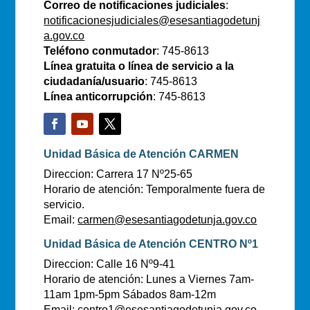
Correo de notificaciones judiciales
:
notificacionesjudiciales@esesantiagodetunj
a.gov.co
Teléfono conmutador
: 745-8613
Línea gratuita o línea de servicio a la
ciudadanía/usuario
: 745-8613
Línea anticorrupción
: 745-8613
Unidad Básica de Atención CARMEN
Direccion: Carrera 17 Nº25-65
Horario de atención: Temporalmente fuera de
servicio.
Email:
carmen@esesantiagodetunja.gov.co
Unidad Básica de Atención CENTRO Nº1
Direccion: Calle 16 Nº9-41
Horario de atención: Lunes a Viernes 7am-
11am 1pm-5pm Sábados 8am-12m
Email:
centro1@esesantiagodetunja.gov.co