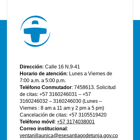
E.S.E Santiago de Tunja
Dirección
: Calle 16 N.9-41
Horario de atención
: Lunes a Viernes de
7:00 a.m. a 5:00 p.m.
Teléfono Conmutador
: 7458613. Solicitud
de citas: +57 3160246031 – +57
3160246032 – 3160246030 (Lunes –
Viernes : 8 am a 11 am y 2 pm a 5 pm)
Cancelación de citas: +57 3105519420
Teléfono móvil
:
+57 3174038001
Correo institucional
:
ventanillaunica@esesantiagodetunja.gov.co