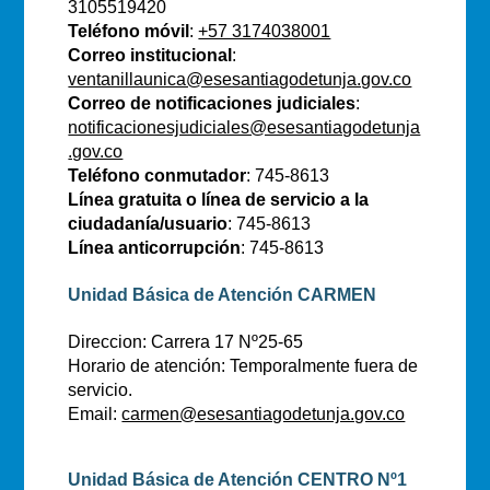
3105519420
Teléfono móvil
:
+57 3174038001
Correo institucional
:
ventanillaunica@esesantiagodetunja.gov.co
Correo de notificaciones judiciales
:
notificacionesjudiciales@esesantiagodetunja
.gov.co
Teléfono conmutador
: 745-8613
Línea gratuita o línea de servicio a la
ciudadanía/usuario
: 745-8613
Línea anticorrupción
: 745-8613
Unidad Básica de Atención CARMEN
Direccion: Carrera 17 Nº25-65
Horario de atención: Temporalmente fuera de
servicio.
Email:
carmen@esesantiagodetunja.gov.co
Unidad Básica de Atención CENTRO Nº1