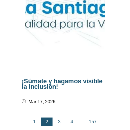
¡Súmate y hagamos visible
la inclusión!
Mar 17, 2026
1
2
3
4
…
157