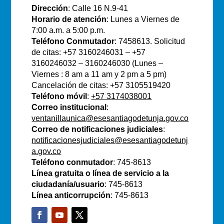
Dirección
: Calle 16 N.9-41
Horario de atención
: Lunes a Viernes de
7:00 a.m. a 5:00 p.m.
Teléfono Conmutador
: 7458613. Solicitud
de citas: +57 3160246031 – +57
3160246032 – 3160246030 (Lunes –
Viernes : 8 am a 11 am y 2 pm a 5 pm)
Cancelación de citas: +57 3105519420
Teléfono móvil
:
+57 3174038001
Correo institucional
:
ventanillaunica@esesantiagodetunja.gov.co
Correo de notificaciones judiciales
:
notificacionesjudiciales@esesantiagodetunj
a.gov.co
Teléfono conmutador
: 745-8613
Línea gratuita o línea de servicio a la
ciudadanía/usuario
: 745-8613
Línea anticorrupción
: 745-8613